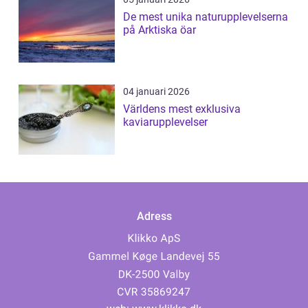
De mest unika naturupplevelserna
på Arktiska öar
04 januari 2026
Världens mest exklusiva
kaviarupplevelser
Adress