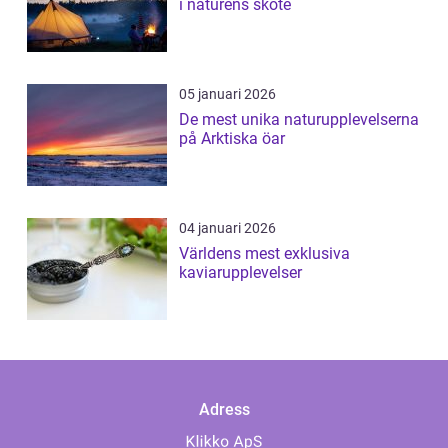
i naturens sköte
05 januari 2026
De mest unika naturupplevelserna
på Arktiska öar
04 januari 2026
Världens mest exklusiva
kaviarupplevelser
Adress