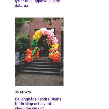
lyfter hela upplevelsen av
dalarna
06 juli 2026
Ballongbåge i södra Skåne
för bröllop och event –
idéer, design och