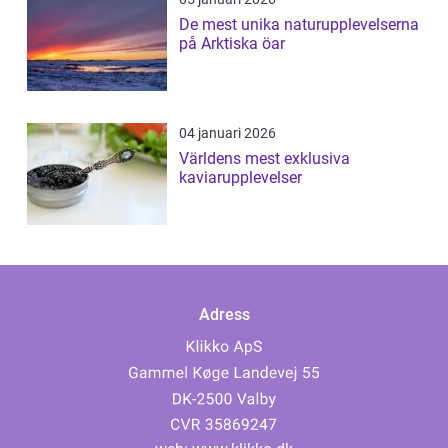
De mest unika naturupplevelserna
på Arktiska öar
04 januari 2026
Världens mest exklusiva
kaviarupplevelser
Adress