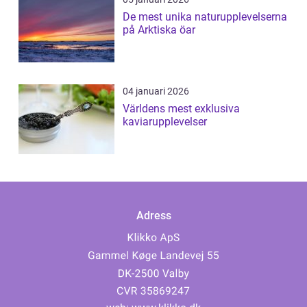
De mest unika naturupplevelserna
på Arktiska öar
04 januari 2026
Världens mest exklusiva
kaviarupplevelser
Adress