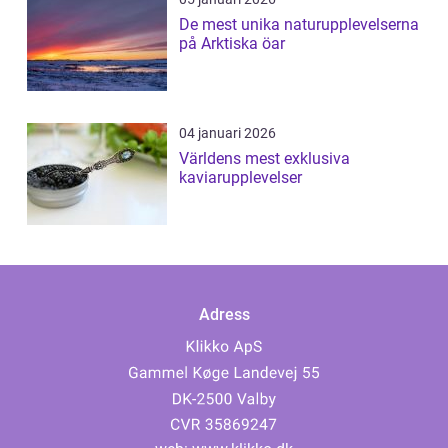
De mest unika naturupplevelserna
på Arktiska öar
04 januari 2026
Världens mest exklusiva
kaviarupplevelser
Adress