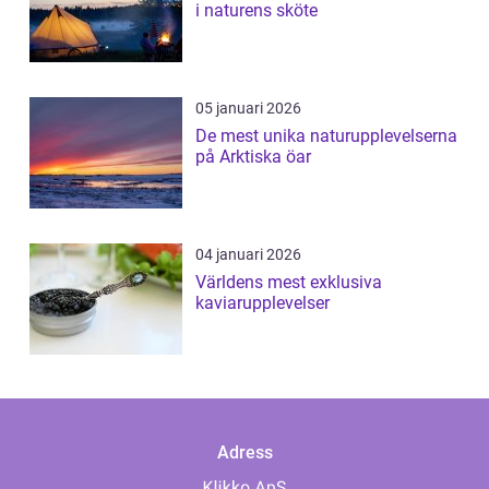
i naturens sköte
05 januari 2026
De mest unika naturupplevelserna
på Arktiska öar
04 januari 2026
Världens mest exklusiva
kaviarupplevelser
Adress