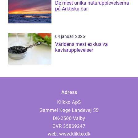
De mest unika naturupplevelserna
på Arktiska öar
04 januari 2026
Världens mest exklusiva
kaviarupplevelser
Adress
web:
www.klikko.dk