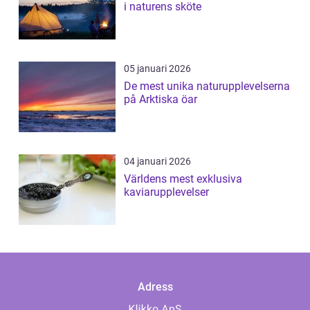
i naturens sköte
05 januari 2026
De mest unika naturupplevelserna
på Arktiska öar
04 januari 2026
Världens mest exklusiva
kaviarupplevelser
Adress