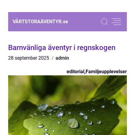
VÅRTSTORAÄVENTYR.
se
Barnvänliga äventyr i regnskogen
28 september 2025
admin
editorial
,
Familjeupplevelser