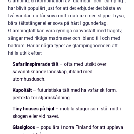
Glamping, en kombination av ”glamour” och ”camping”,
har blivit populärt just för att det erbjuder det bästa av
två världar: du får sova mitt i naturen men slipper frysa,
bära tältstänger eller sova på hårt liggunderlag.
Glampingtält kan vara rymliga canvastält med trägolv,
sängar med riktiga madrasser och ibland till och med
badrum. Här är några typer av glampingboenden att
hålla utkik efter:
Safariinspirerade tält
– ofta med utsikt över
savannliknande landskap, ibland med
utomhusdusch.
Kupoltält
– futuristiska tält med halvsfärisk form,
perfekta för stjärnskådning.
Tiny houses på hjul
– mobila stugor som står mitt i
skogen eller vid havet.
Glasigloos
– populära i norra Finland för att uppleva