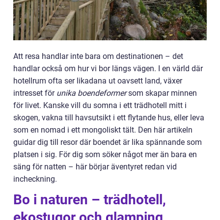
Att resa handlar inte bara om destinationen – det
handlar också om hur vi bor längs vägen. I en värld där
hotellrum ofta ser likadana ut oavsett land, växer
intresset för
unika boendeformer
som skapar minnen
för livet. Kanske vill du somna i ett trädhotell mitt i
skogen, vakna till havsutsikt i ett flytande hus, eller leva
som en nomad i ett mongoliskt tält. Den här artikeln
guidar dig till resor där boendet är lika spännande som
platsen i sig. För dig som söker något mer än bara en
säng för natten – här börjar äventyret redan vid
incheckning.
Bo i naturen – trädhotell,
ekostugor och glamping