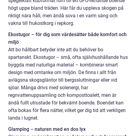
spegelklätt kubformat rum till ett UFO-liknande boende
högt uppe bland träden. Här får du uppleva skogen på
riktigt nära håll, men ändå sova i en varm säng och
vakna till frukostkorg i repkorg.
Ekostugor – för dig som värdesätter både komfort och
miljö
Att bo hållbart betyder inte att du behöver bo
spartanskt. Ekostugor – små, ofta självhushållande hus
byggda med naturliga material – kombinerar smart
design med omtanke om miljön. De finns i allt från
avlägsna skogsgläntor till bergssluttningar eller vid
sjöar. Många drivs med solenergi, har
regnvattenuppsamling och komposttoalett, men är
ändå fullt utrustade för bekvämt boende. Boendet kan
ofta bokas för flera nätter, vilket ger dig tid att verkligen
landa i lugnet.
Glamping – naturen med en dos lyx