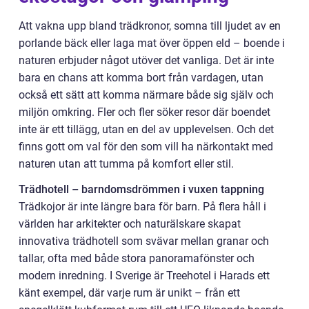
Att vakna upp bland trädkronor, somna till ljudet av en
porlande bäck eller laga mat över öppen eld – boende i
naturen erbjuder något utöver det vanliga. Det är inte
bara en chans att komma bort från vardagen, utan
också ett sätt att komma närmare både sig själv och
miljön omkring. Fler och fler söker resor där boendet
inte är ett tillägg, utan en del av upplevelsen. Och det
finns gott om val för den som vill ha närkontakt med
naturen utan att tumma på komfort eller stil.
Trädhotell – barndomsdrömmen i vuxen tappning
Trädkojor är inte längre bara för barn. På flera håll i
världen har arkitekter och naturälskare skapat
innovativa trädhotell som svävar mellan granar och
tallar, ofta med både stora panoramafönster och
modern inredning. I Sverige är Treehotel i Harads ett
känt exempel, där varje rum är unikt – från ett