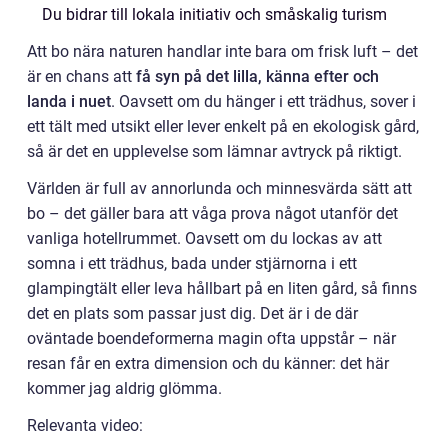
Du bidrar till lokala initiativ och småskalig turism
Att bo nära naturen handlar inte bara om frisk luft – det
är en chans att
få syn på det lilla, känna efter och
landa i nuet
. Oavsett om du hänger i ett trädhus, sover i
ett tält med utsikt eller lever enkelt på en ekologisk gård,
så är det en upplevelse som lämnar avtryck på riktigt.
Världen är full av annorlunda och minnesvärda sätt att
bo – det gäller bara att våga prova något utanför det
vanliga hotellrummet. Oavsett om du lockas av att
somna i ett trädhus, bada under stjärnorna i ett
glampingtält eller leva hållbart på en liten gård, så finns
det en plats som passar just dig. Det är i de där
oväntade boendeformerna magin ofta uppstår – när
resan får en extra dimension och du känner: det här
kommer jag aldrig glömma.
Relevanta video: