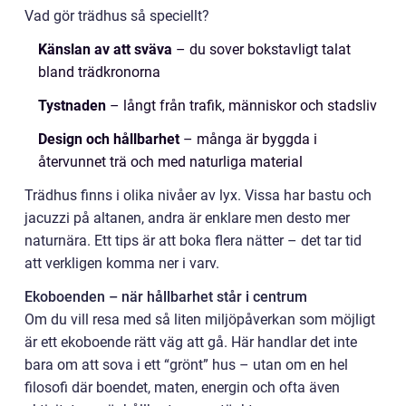
Vad gör trädhus så speciellt?
Känslan av att sväva
– du sover bokstavligt talat
bland trädkronorna
Tystnaden
– långt från trafik, människor och stadsliv
Design och hållbarhet
– många är byggda i
återvunnet trä och med naturliga material
Trädhus finns i olika nivåer av lyx. Vissa har bastu och
jacuzzi på altanen, andra är enklare men desto mer
naturnära. Ett tips är att boka flera nätter – det tar tid
att verkligen komma ner i varv.
Ekoboenden – när hållbarhet står i centrum
Om du vill resa med så liten miljöpåverkan som möjligt
är ett ekoboende rätt väg att gå. Här handlar det inte
bara om att sova i ett “grönt” hus – utan om en hel
filosofi där boendet, maten, energin och ofta även