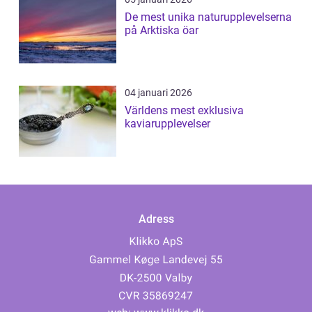
De mest unika naturupplevelserna
på Arktiska öar
04 januari 2026
Världens mest exklusiva
kaviarupplevelser
Adress