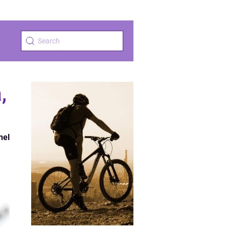
,
nel