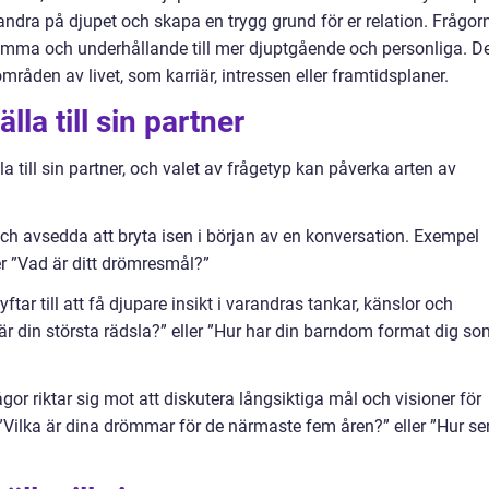
andra på djupet och skapa en trygg grund för er relation. Frågor
tsamma och underhållande till mer djuptgående och personliga. D
råden av livet, som karriär, intressen eller framtidsplaner.
lla till sin partner
lla till sin partner, och valet av frågetyp kan påverka arten av
ch avsedda att bryta isen i början av en konversation. Exempel
er ”Vad är ditt drömresmål?”
ftar till att få djupare insikt i varandras tankar, känslor och
är din största rädsla?” eller ”Hur har din barndom format dig so
gor riktar sig mot att diskutera långsiktiga mål och visioner för
”Vilka är dina drömmar för de närmaste fem åren?” eller ”Hur se