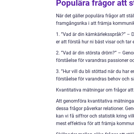
Populära frågor att st
När det gäller populära frågor att stäl
framgångsrika i att främja kommunik
1. ”Vad är din kärnkärleksspråk?” –
er att förstå hur ni bäst visar och tar
2. ”Vad är din största dröm?” – Gen
förståelse för varandras passioner o
3. ”Hur vill du bli stöttad när du har
förståelse för varandras behov och sät
Kvantitativa mätningar om frågor att s
Att genomföra kvantitativa mätningar o
dessa frågor påverkar relationer. G
kan vi få siffror och statistik kring 
mest effektiva för att främja kommun