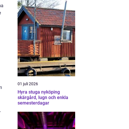
na
e
01 juli 2026
m
Hyra stuga nyköping
skärgård, lugn och enkla
semesterdagar
r