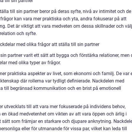
a till sin partner
älla till sin partner beror på deras syfte, nivå av intimitet och de
rågor kan vara mer praktiska och yta, andra fokuserar på att
g. Det är viktigt att vara medveten om dessa skillnader och väl
relation och syfte.
delar med olika frågor att ställa till sin partner
ll sin partner varit ett sätt att bygga och förstärka relationer, men 
lar med olika typer av frågor.
mer praktiska aspekter av livet, som ekonomi och familj. De var 
 äktenskap där rollerna var tydligt definierade. Nackdelen med
a till begränsad kommunikation och en brist på emotionell
tner utvecklats till att vara mer fokuserade på individens behov,
 en ökad medvetenhet om vikten av att vara öppen och ärlig i
t sätt som främjar en starkare och djupare anknytning. Nackdel
ersonliga eller för utmanande för vissa par, vilket kan leda till