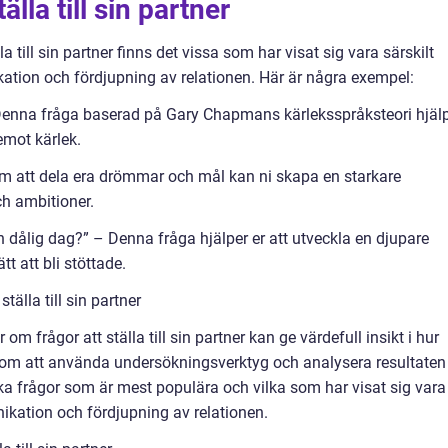
älla till sin partner
la till sin partner finns det vissa som har visat sig vara särskilt
ation och fördjupning av relationen. Här är några exempel:
 Denna fråga baserad på Gary Chapmans kärleksspråksteori hjäl
 emot kärlek.
om att dela era drömmar och mål kan ni skapa en starkare
ch ambitioner.
 en dålig dag?” – Denna fråga hjälper er att utveckla en djupare
t att bli stöttade.
tälla till sin partner
m frågor att ställa till sin partner kan ge värdefull insikt i hur
enom att använda undersökningsverktyg och analysera resultaten
vilka frågor som är mest populära och vilka som har visat sig vara
ikation och fördjupning av relationen.