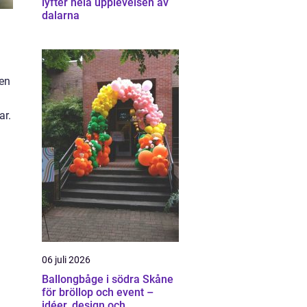
lyfter hela upplevelsen av
dalarna
 en
ar.
06 juli 2026
Ballongbåge i södra Skåne
för bröllop och event –
idéer, design och