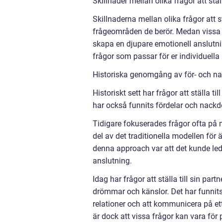
Skillnader mellan olika frågor att ställ
Skillnaderna mellan olika frågor att st
frågeområden de berör. Medan vissa f
skapa en djupare emotionell anslutnin
frågor som passar för er individuella 
Historiska genomgång av för- och nack
Historiskt sett har frågor att ställa ti
har också funnits fördelar och nackde
Tidigare fokuserades frågor ofta på 
del av det traditionella modellen för
denna approach var att det kunde led
anslutning.
Idag har frågor att ställa till sin par
drömmar och känslor. Det har funnits
relationer och att kommunicera på et
är dock att vissa frågor kan vara för p