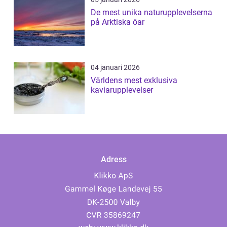
De mest unika naturupplevelserna
på Arktiska öar
04 januari 2026
Världens mest exklusiva
kaviarupplevelser
Adress