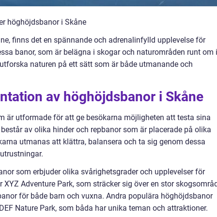
ver höghöjdsbanor i Skåne
åne, finns det en spännande och adrenalinfylld upplevelse för
ssa banor, som är belägna i skogar och naturområden runt om 
t utforska naturen på ett sätt som är både utmanande och
ntation av höghöjdsbanor i Skåne
är utformade för att ge besökarna möjligheten att testa sina
består av olika hinder och repbanor som är placerade på olika
karna utmanas att klättra, balansera och ta sig genom dessa
utrustningar.
anor som erbjuder olika svårighetsgrader och upplevelser för
r XYZ Adventure Park, som sträcker sig över en stor skogsområ
h banor för både barn och vuxna. Andra populära höghöjdsbanor
EF Nature Park, som båda har unika teman och attraktioner.