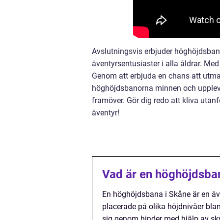
Avslutningsvis erbjuder höghöjdsban
äventyrsentusiaster i alla åldrar. Med
Genom att erbjuda en chans att utman
höghöjdsbanorna minnen och uppleve
framöver. Gör dig redo att kliva ut
äventyr!
Vad är en höghöjdsba
En höghöjdsbana i Skåne är en äv
placerade på olika höjdnivåer bla
sig genom hinder med hjälp av sk