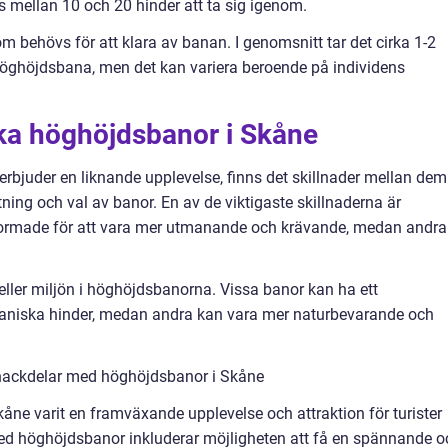
ns mellan 10 och 20 hinder att ta sig igenom.
m behövs för att klara av banan. I genomsnitt tar det cirka 1-2
höghöjdsbana, men det kan variera beroende på individens
ika höghöjdsbanor i Skåne
erbjuder en liknande upplevelse, finns det skillnader mellan dem
ng och val av banor. En av de viktigaste skillnaderna är
formade för att vara mer utmanande och krävande, medan andra
ller miljön i höghöjdsbanorna. Vissa banor kan ha ett
niska hinder, medan andra kan vara mer naturbevarande och
 nackdelar med höghöjdsbanor i Skåne
kåne varit en framväxande upplevelse och attraktion för turister
ed höghöjdsbanor inkluderar möjligheten att få en spännande o