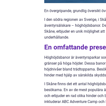
En övergripande, grundlig översikt ö
I den södra regionen av Sverige, i Sk
äventyrsälskare – höghöjdsbanor. De
Skåne, erbjuder en unik möjlighet at
underhållande.
En omfattande prese
Höghöjdsbanor är äventyrsparkar som 
gränser på höga höjder. Dessa banor 
höjdnivåer bland trädtopparna. Besö
hinder med hjälp av särskilda skydds
I Skåne finns det ett antal höghöjdsb
besökarna. En av de mest populära ä
och erbjuder en rad olika hinder oc
inkluderar ABC Adventure Camp och D