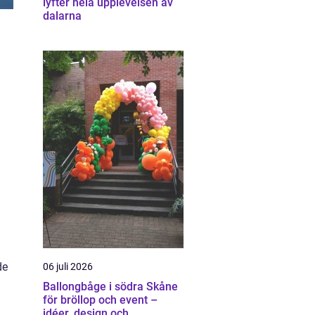
lyfter hela upplevelsen av
dalarna
i
de
06 juli 2026
Ballongbåge i södra Skåne
för bröllop och event –
idéer, design och