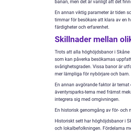
banan, men det är vanligt att det fin
En annan viktig parameter är tiden so
timmar för besökare att klara av en 
färdigheter och erfarenhet.
Skillnader mellan ol
Trots att alla höghöjdsbanor i Skåne 
som kan påverka besökarnas uppfattni
svårighetsgraden. Vissa banor är ut
mer lämpliga för nybörjare och barn.
En annan avgörande faktor är temat e
äventyrsparks-tema med främst meka
integrera sig med omgivningen.
En historisk genomgång av för- och
Historiskt sett har höghöjdsbanor i S
och lokalbefolkningen. Fördelarna m