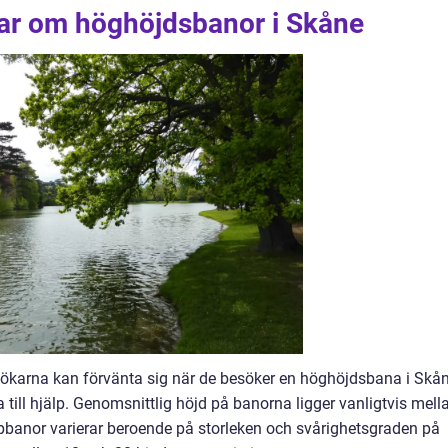
gar om höghöjdsbanor i Skåne
sökarna kan förvänta sig när de besöker en höghöjdsbana i Skån
 till hjälp. Genomsnittlig höjd på banorna ligger vanligtvis mell
epbanor varierar beroende på storleken och svårighetsgraden på