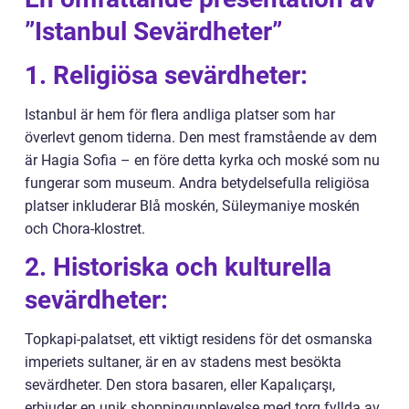
”Istanbul Sevärdheter”
1. Religiösa sevärdheter:
Istanbul är hem för flera andliga platser som har
överlevt genom tiderna. Den mest framstående av dem
är Hagia Sofia – en före detta kyrka och moské som nu
fungerar som museum. Andra betydelsefulla religiösa
platser inkluderar Blå moskén, Süleymaniye moskén
och Chora-klostret.
2. Historiska och kulturella
sevärdheter:
Topkapi-palatset, ett viktigt residens för det osmanska
imperiets sultaner, är en av stadens mest besökta
sevärdheter. Den stora basaren, eller Kapalıçarşı,
erbjuder en unik shoppingupplevelse med torg fyllda av