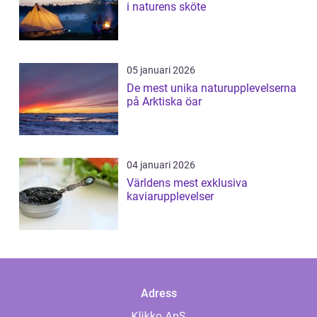
i naturens sköte
05 januari 2026
De mest unika naturupplevelserna
på Arktiska öar
04 januari 2026
Världens mest exklusiva
kaviarupplevelser
Adress