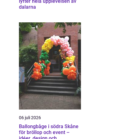
lyfter hela upplevelsen av
dalarna
06 juli 2026
Ballongbåge i södra Skåne
för bröllop och event –
idéer, design och