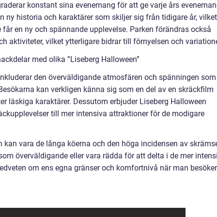
raderar konstant sina evenemang för att ge varje års evenema
ny historia och karaktärer som skiljer sig från tidigare år, vilket
 får en ny och spännande upplevelse. Parken förändras också
 aktiviteter, vilket ytterligare bidrar till förnyelsen och variation
nackdelar med olika ”Liseberg Halloween”
inkluderar den överväldigande atmosfären och spänningen som
esökarna kan verkligen känna sig som en del av en skräckfilm
r läskiga karaktärer. Dessutom erbjuder Liseberg Halloween
räckupplevelser till mer intensiva attraktioner för de modigare
 kan vara de långa köerna och den höga incidensen av skrämse
m överväldigande eller vara rädda för att delta i de mer intens
ra medveten om ens egna gränser och komfortnivå när man besöker