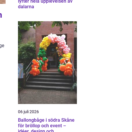
lyfter hela upplevelsen av
dalarna
m
 ge
a
06 juli 2026
Ballongbåge i södra Skåne
för bröllop och event –
idéer, design och