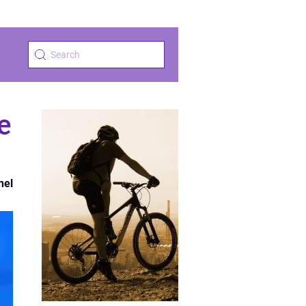
e
nel