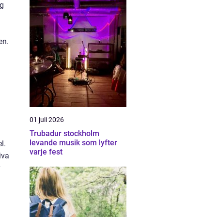
ng
en.
01 juli 2026
Trubadur stockholm
levande musik som lyfter
l.
varje fest
iva