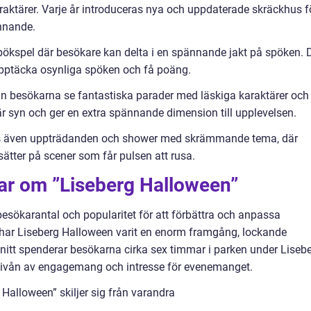
aktärer. Varje år introduceras nya och uppdaterade skräckhus f
ännande.
 spökspel där besökare kan delta i en spännande jakt på spöken. 
upptäcka osynliga spöken och få poäng.
an besökarna se fantastiska parader med läskiga karaktärer och
är syn och ger en extra spännande dimension till upplevelsen.
ds även uppträdanden och shower med skrämmande tema, där
sätter på scener som får pulsen att rusa.
gar om ”Liseberg Halloween”
besökarantal och popularitet för att förbättra och anpassa
 har Liseberg Halloween varit en enorm framgång, lockande
snitt spenderar besökarna cirka sex timmar i parken under Liseb
 nivån av engagemang och intresse för evenemanget.
Halloween” skiljer sig från varandra