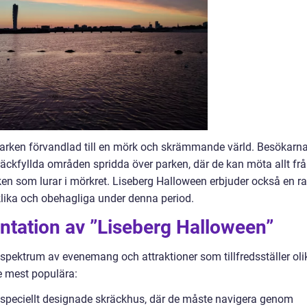
parken förvandlad till en mörk och skrämmande värld. Besökarn
skräckfyllda områden spridda över parken, där de kan möta allt fr
ken som lurar i mörkret. Liseberg Halloween erbjuder också en r
öklika och obehagliga under denna period.
ntation av ”Liseberg Halloween”
 spektrum av evenemang och attraktioner som tillfredsställer oli
e mest populära:
 speciellt designade skräckhus, där de måste navigera genom