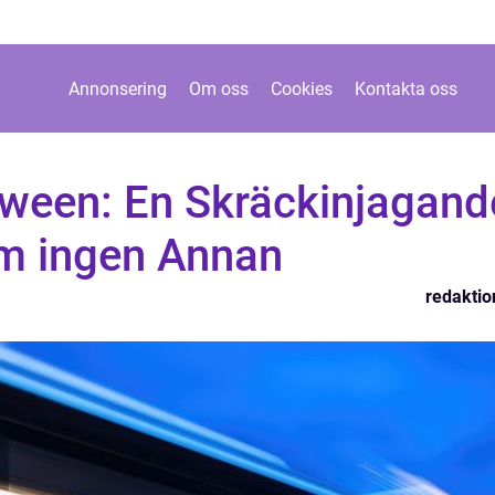
Annonsering
Om oss
Cookies
Kontakta oss
oween: En Skräckinjagand
m ingen Annan
redaktio