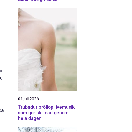
professionell hjälp
a
ån
ad
01 juli 2026
Trubadur bröllop livemusik
ka
som gör skillnad genom
hela dagen