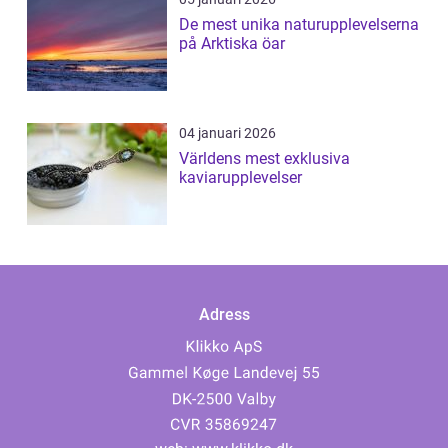
De mest unika naturupplevelserna
på Arktiska öar
04 januari 2026
Världens mest exklusiva
kaviarupplevelser
Adress