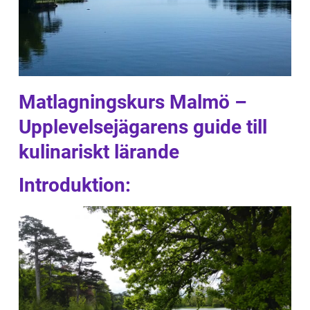
Matlagningskurs Malmö –
Upplevelsejägarens guide till
kulinariskt lärande
Introduktion: