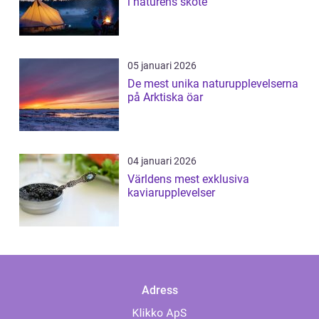
i naturens sköte
05 januari 2026
De mest unika naturupplevelserna
på Arktiska öar
04 januari 2026
Världens mest exklusiva
kaviarupplevelser
Adress