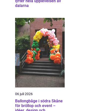
lyfter hela upplevelsen av
dalarna
06 juli 2026
Ballongbåge i södra Skåne
för bröllop och event –
idéer, design och