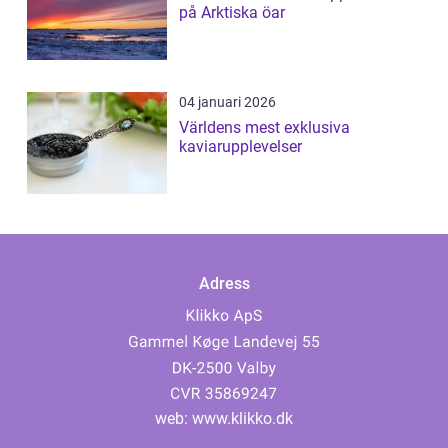
på Arktiska öar
04 januari 2026
Världens mest exklusiva
kaviarupplevelser
Adress
web:
www.klikko.dk