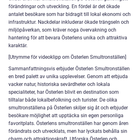
förändringar och utveckling. En fördel är det ökade
antalet besökare som har bidragit till lokal ekonomi och
infrastruktur. Nackdelar inkluderar ökade trängseln och
miljöpåverkan, som kräver noga övervakning och
hantering för att bevara Österlens unika och attraktiva
karaktär.
[Utrymme för videoklipp om Österlen Smultronställen]
Sammanfattningsvis erbjuder Österlen Smultronställen
en bred palett av unika upplevelser. Genom att erbjuda
vacker natur, historiska sevärdheter och lokala
specialiteter, har Österlen blivit en destination som
tilltalar både lokalbefolkning och turister. De olika
smultronställena på Österlen skiljer sig åt och erbjuder
besökare möjlighet att upptäcka sin egen personliga
favoritplats. Österlens smultronställen har genom åren
förändrats och utvecklats, men har lyckats behålla sin
charm och attraktionskraft. Utforska Österlen och