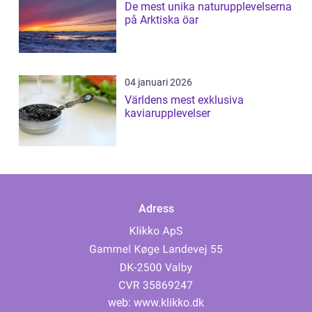
De mest unika naturupplevelserna
på Arktiska öar
04 januari 2026
Världens mest exklusiva
kaviarupplevelser
Adress
web:
www.klikko.dk