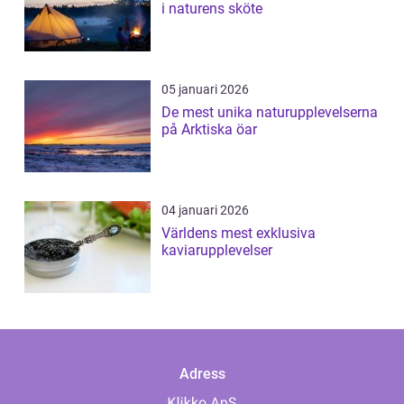
i naturens sköte
05 januari 2026
De mest unika naturupplevelserna
på Arktiska öar
04 januari 2026
Världens mest exklusiva
kaviarupplevelser
Adress