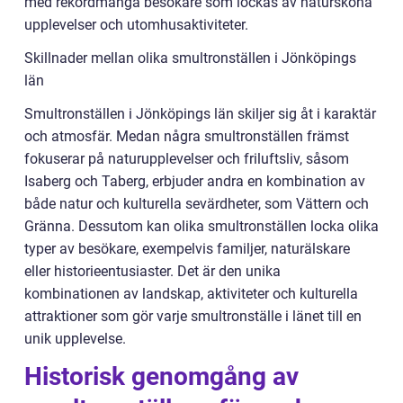
med rekordmånga besökare som lockas av natursköna
upplevelser och utomhusaktiviteter.
Skillnader mellan olika smultronställen i Jönköpings
län
Smultronställen i Jönköpings län skiljer sig åt i karaktär
och atmosfär. Medan några smultronställen främst
fokuserar på naturupplevelser och friluftsliv, såsom
Isaberg och Taberg, erbjuder andra en kombination av
både natur och kulturella sevärdheter, som Vättern och
Gränna. Dessutom kan olika smultronställen locka olika
typer av besökare, exempelvis familjer, naturälskare
eller historieentusiaster. Det är den unika
kombinationen av landskap, aktiviteter och kulturella
attraktioner som gör varje smultronställe i länet till en
unik upplevelse.
Historisk genomgång av