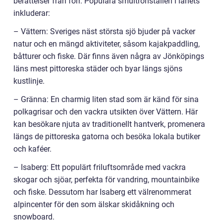
berättelser från förr. Populära smultronställen i länets
inkluderar:
– Vättern: Sveriges näst största sjö bjuder på vacker
natur och en mängd aktiviteter, såsom kajakpaddling,
båtturer och fiske. Där finns även några av Jönköpings
läns mest pittoreska städer och byar längs sjöns
kustlinje.
– Gränna: En charmig liten stad som är känd för sina
polkagrisar och den vackra utsikten över Vättern. Här
kan besökare njuta av traditionellt hantverk, promenera
längs de pittoreska gatorna och besöka lokala butiker
och kaféer.
– Isaberg: Ett populärt friluftsområde med vackra
skogar och sjöar, perfekta för vandring, mountainbike
och fiske. Dessutom har Isaberg ett välrenommerat
alpincenter för den som älskar skidåkning och
snowboard.