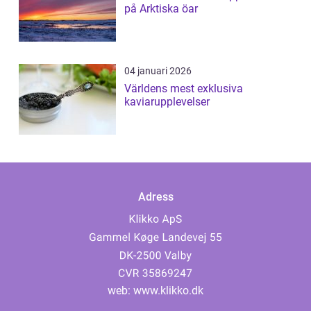
på Arktiska öar
04 januari 2026
Världens mest exklusiva
kaviarupplevelser
Adress
web:
www.klikko.dk