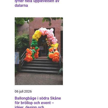
lyfter hela upplevelsen av
dalarna
06 juli 2026
Ballongbåge i södra Skåne
för bröllop och event –
idéer, design och