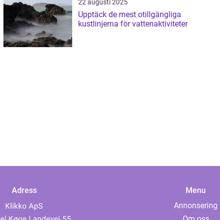
22 augusti 2025
Upptäck de mest otillgängliga
kustlinjerna för vattenaktiviteter
Adress
Menu
Annonsering
Om oss