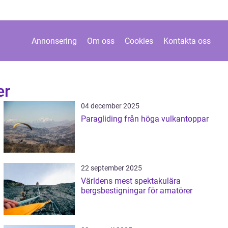
Annonsering
Om oss
Cookies
Kontakta oss
er
04 december 2025
Paragliding från höga vulkantoppar
22 september 2025
Världens mest spektakulära
bergsbestigningar för amatörer