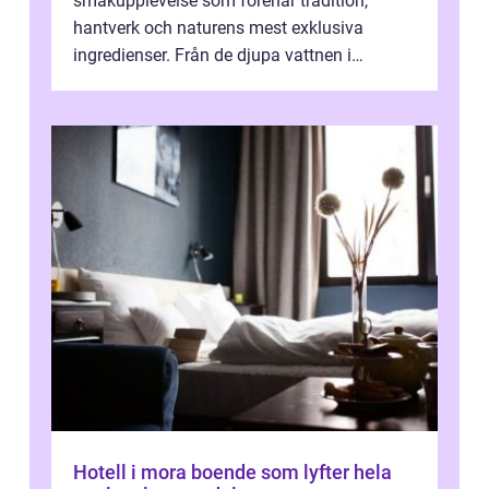
smakupplevelse som förenar tradition,
hantverk och naturens mest exklusiva
ingredienser. Från de djupa vattnen i
Kaspiska havet ti...
Hotell i mora boende som lyfter hela