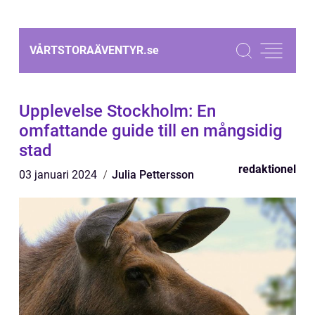
VÅRTSTORAÄVENTYR.
se
Upplevelse Stockholm: En
omfattande guide till en mångsidig
stad
redaktionel
03 januari 2024
Julia Pettersson