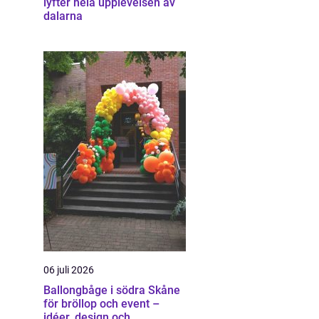
lyfter hela upplevelsen av
dalarna
06 juli 2026
Ballongbåge i södra Skåne
för bröllop och event –
idéer, design och