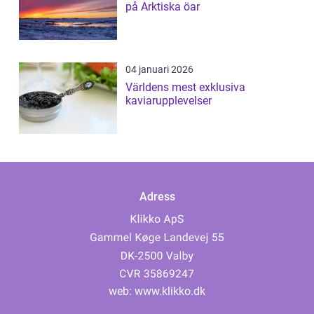
på Arktiska öar
04 januari 2026
Världens mest exklusiva
kaviarupplevelser
Adress
web:
www.klikko.dk