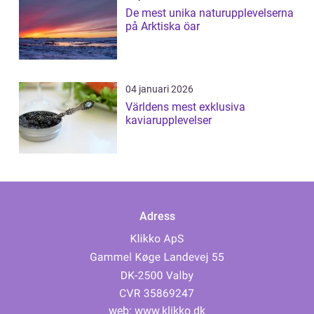
De mest unika naturupplevelserna
på Arktiska öar
04 januari 2026
Världens mest exklusiva
kaviarupplevelser
Adress
web:
www.klikko.dk