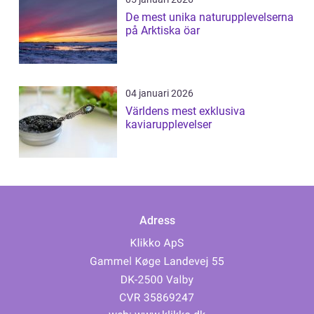
De mest unika naturupplevelserna
på Arktiska öar
04 januari 2026
Världens mest exklusiva
kaviarupplevelser
Adress