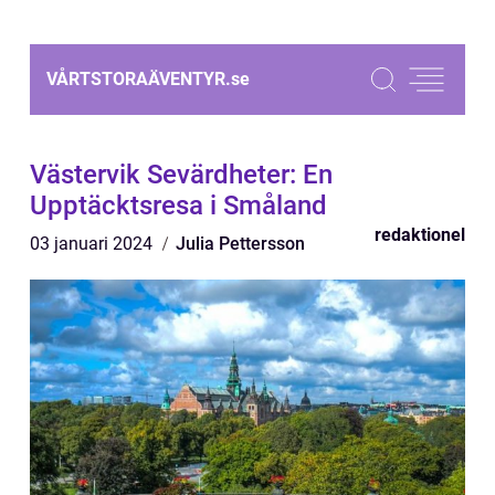
VÅRTSTORAÄVENTYR.
se
Västervik Sevärdheter: En
Upptäcktsresa i Småland
redaktionel
03 januari 2024
Julia Pettersson