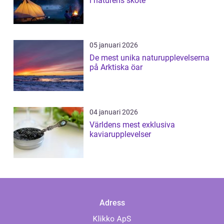
i naturens sköte
05 januari 2026
De mest unika naturupplevelserna
på Arktiska öar
04 januari 2026
Världens mest exklusiva
kaviarupplevelser
Adress