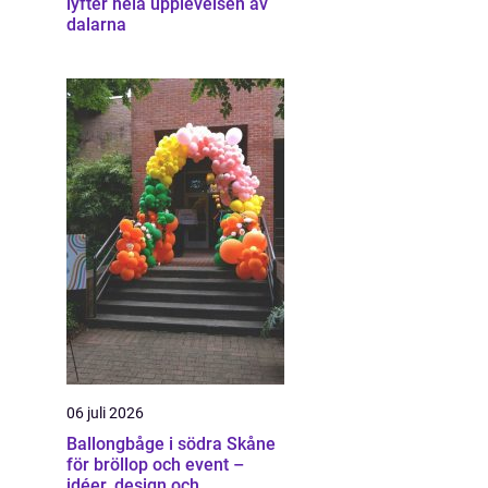
lyfter hela upplevelsen av
dalarna
06 juli 2026
Ballongbåge i södra Skåne
för bröllop och event –
idéer, design och