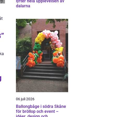
lyfter hela upplevelsen av
dalarna
m
åt
3”
ika
g
06 juli 2026
Ballongbåge i södra Skåne
för bröllop och event –
idéer, design och