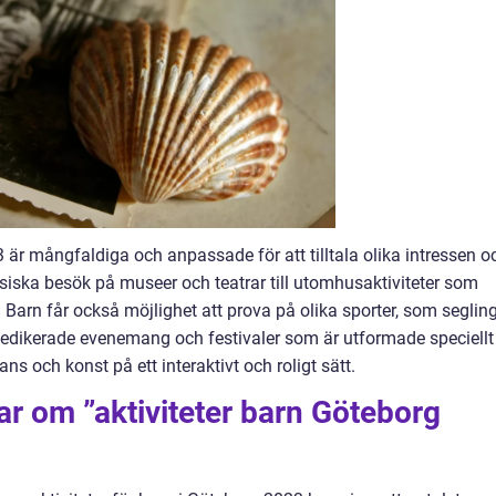
3 är mångfaldiga och anpassade för att tilltala olika intressen o
assiska besök på museer och teatrar till utomhusaktiviteter som
. Barn får också möjlighet att prova på olika sporter, som seglin
ed dedikerade evenemang och festivaler som är utformade speciellt
ns och konst på ett interaktivt och roligt sätt.
ar om ”aktiviteter barn Göteborg