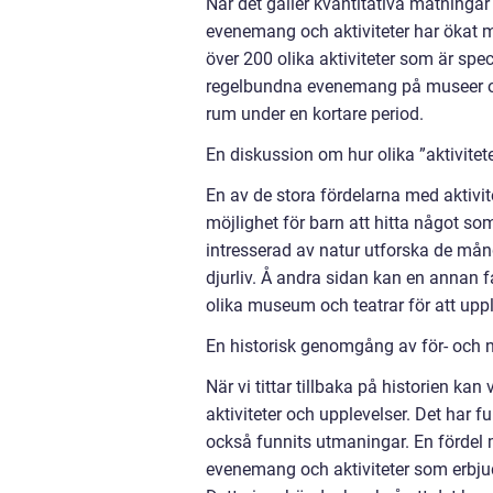
När det gäller kvantitativa mätningar 
evenemang och aktiviteter har ökat m
över 200 olika aktiviteter som är spec
regelbundna evenemang på museer och 
rum under en kortare period.
En diskussion om hur olika ”aktivitet
En av de stora fördelarna med aktivite
möjlighet för barn att hitta något so
intresserad av natur utforska de mån
djurliv. Å andra sidan kan en annan 
olika museum och teatrar för att upp
En historisk genomgång av för- och n
När vi tittar tillbaka på historien kan
aktiviteter och upplevelser. Det har fu
också funnits utmaningar. En fördel m
evenemang och aktiviteter som erbjuds,