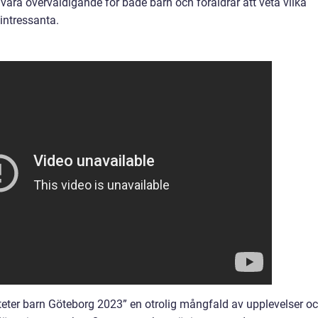
vara överväldigande för både barn och föräldrar att veta vilka
intressanta.
teter barn Göteborg 2023” en otrolig mångfald av upplevelser o