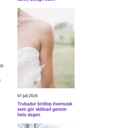
professionell hjälp
ch
g
01 juli 2026
Trubadur bröllop livemusik
som gör skillnad genom
hela dagen