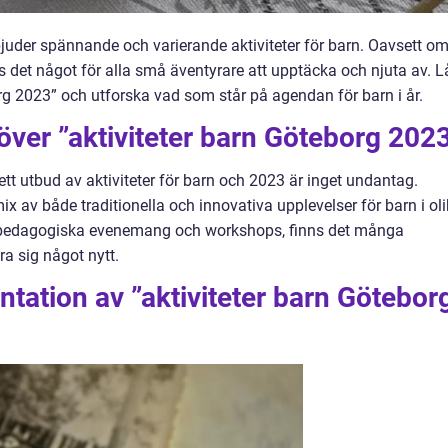
juder spännande och varierande aktiviteter för barn. Oavsett o
inns det något för alla små äventyrare att upptäcka och njuta av. L
org 2023” och utforska vad som står på agendan för barn i år.
 över ”aktiviteter barn Göteborg 202
brett utbud av aktiviteter för barn och 2023 är inget undantag.
ix av både traditionella och innovativa upplevelser för barn i ol
ill pedagogiska evenemang och workshops, finns det många
ra sig något nytt.
tation av ”aktiviteter barn Götebor