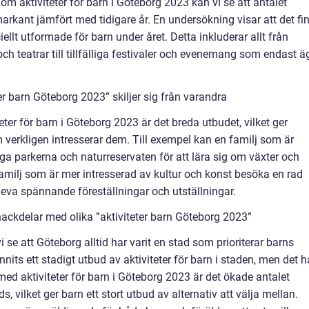
om aktiviteter för barn i Göteborg 2023 kan vi se att antalet
arkant jämfört med tidigare år. En undersökning visar att det fi
iellt utformade för barn under året. Detta inkluderar allt från
teatrar till tillfälliga festivaler och evenemang som endast ä
er barn Göteborg 2023” skiljer sig från varandra
ter för barn i Göteborg 2023 är det breda utbudet, vilket ger
m verkligen intresserar dem. Till exempel kan en familj som är
ga parkerna och naturreservaten för att lära sig om växter och
familj som är mer intresserad av kultur och konst besöka en rad
leva spännande föreställningar och utställningar.
ackdelar med olika ”aktiviteter barn Göteborg 2023”
 vi se att Göteborg alltid har varit en stad som prioriterar barns
nnits ett stadigt utbud av aktiviteter för barn i staden, men det h
ed aktiviteter för barn i Göteborg 2023 är det ökade antalet
 vilket ger barn ett stort utbud av alternativ att välja mellan.