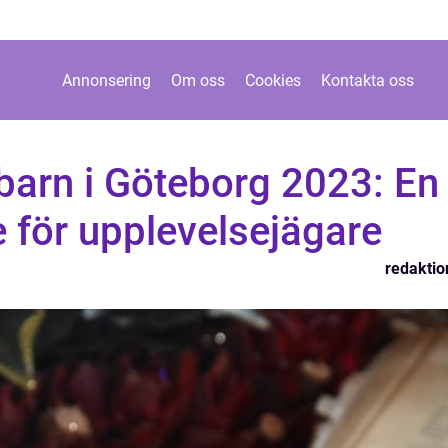
Annonsering
Om oss
Cookies
Kontakta oss
r barn i Göteborg 2023: En
 för upplevelsejägare
redaktio