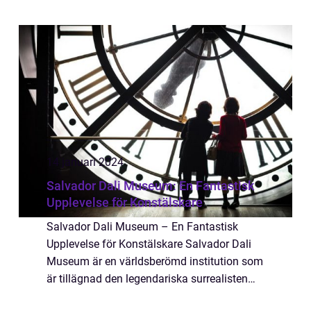
upplevelsejägare som är intresserade av att
utforska och uppskatta skönheten i konst
och ...
14 januari 2024
Salvador Dali Museum: En Fantastisk
Upplevelse för Konstälskare
Salvador Dali Museum – En Fantastisk
Upplevelse för Konstälskare Salvador Dali
Museum är en världsberömd institution som
är tillägnad den legendariska surrealisten
Salvador Dali. Beläget i hjärtat av Figueres,