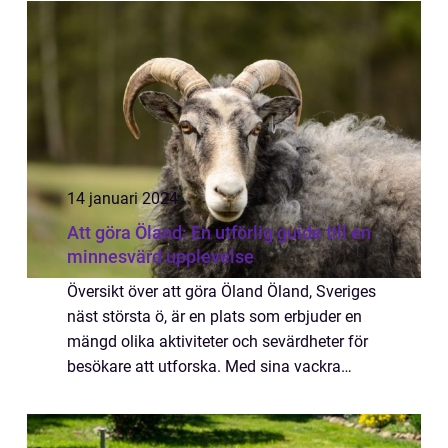
Spanien, erbjuder detta museum en ...
14 januari 2024
Att göra Öland: En utförlig guide till en
minnesvärd upplevelse
Översikt över att göra Öland Öland, Sveriges
näst största ö, är en plats som erbjuder en
mängd olika aktiviteter och sevärdheter för
besökare att utforska. Med sina vackra
stränder, imponerande natur, historiska
platser och rika kulturarv är Öland en...