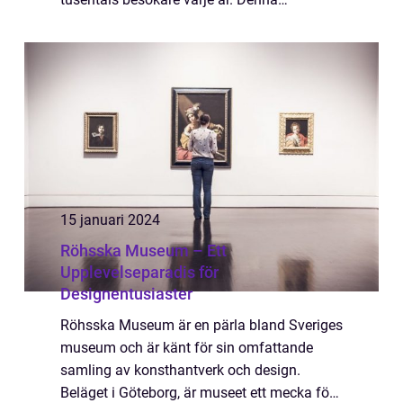
högkvalitativa artikel kommer att ge en
grundlig översikt av Festival Göteborg oc...
15 januari 2024
Röhsska Museum – Ett
Upplevelseparadis för
Designentusiaster
Röhsska Museum är en pärla bland Sveriges
museum och är känt för sin omfattande
samling av konsthantverk och design.
Beläget i Göteborg, är museet ett mecka för