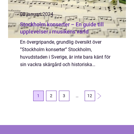
08 januari 2024
Stockholm konserter – En guide till
upplevelser i musikens värld
En övergripande, grundlig översikt över
”Stockholm konserter” Stockholm,
huvudstaden i Sverige, är inte bara känt för
sin vackra skärgård och historiska
sevärdheter, utan även för sitt blomstrande
musikliv. Med en rad olika konserter och ...
1
2
3
…
12