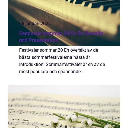
08 januari 2024
Festivaler sommar 2023: En Översikt
och Presentation
Festivaler sommar 20 En översikt av de
bästa sommarfestivalerna nästa år
Introduktion: Sommarfestivaler är en av de
mest populära och spännande
upplevelserna för människor runt om i
världen. Inför sommaren 2023 är det dags
att börja förbereda sig för...