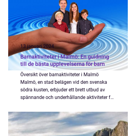
13 januari 2024
Barnaktiviteter i Malmö: En guidning
till de bästa upplevelserna för barn
Översikt över barnaktiviteter i Malmö
Malmö, en stad belägen vid den svenska
södra kusten, erbjuder ett brett utbud av
spännande och underhållande aktiviteter för
barn i alla åldrar. Oavsett om du är på besök
i staden eller är bosatt här, finns det g...