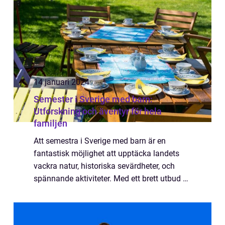
14 januari 2024
Semester i Sverige med barn:
Utforskning och äventyr för hela
familjen
Att semestra i Sverige med barn är en
fantastisk möjlighet att upptäcka landets
vackra natur, historiska sevärdheter, och
spännande aktiviteter. Med ett brett utbud av
familjevänliga platser och evenemang
kommer barnen att glädjas över bilsemester,
t...