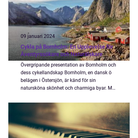
09 januari 2024
Cykla på Bornholm: En Upplevelse för
Äventyrssökare och Naturälskare
Övergripande presentation av Bornholm och
dess cykellandskap Bornholm, en dansk ö
belägen i Östersjön, är känd för sin
natursköna skönhet och charmiga byar. Med
sitt varierade terräng och omfattande
cykelvägnät är Bornholm ett populärt resmål
för cyk...