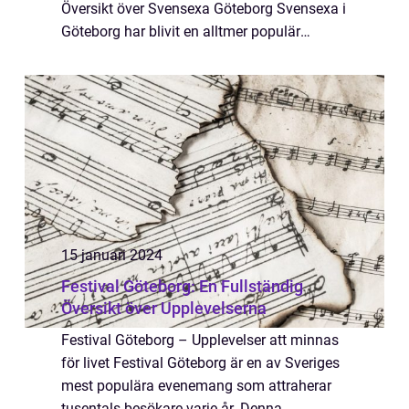
Översikt över Svensexa Göteborg Svensexa i
Göteborg har blivit en alltmer populär
tradition för blivande brudgummar och
deras vänner. Det är en stund att fira och
hedra den b...
15 januari 2024
Festival Göteborg: En Fullständig
Översikt över Upplevelserna
Festival Göteborg – Upplevelser att minnas
för livet Festival Göteborg är en av Sveriges
mest populära evenemang som attraherar
tusentals besökare varje år. Denna