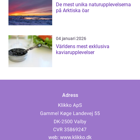
De mest unika naturupplevelserna
på Arktiska öar
04 januari 2026
Världens mest exklusiva
kaviarupplevelser
Adress
web:
www.klikko.dk