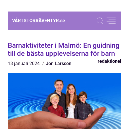
VÅRTSTORAÄVENTYR.
se
Barnaktiviteter i Malmö: En guidning
till de bästa upplevelserna för barn
redaktionel
13 januari 2024
Jon Larsson