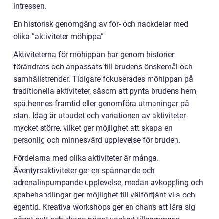
intressen.
En historisk genomgång av för- och nackdelar med
olika ”aktiviteter möhippa”
Aktiviteterna för möhippan har genom historien
förändrats och anpassats till brudens önskemål och
samhällstrender. Tidigare fokuserades möhippan på
traditionella aktiviteter, såsom att pynta brudens hem,
spå hennes framtid eller genomföra utmaningar på
stan. Idag är utbudet och variationen av aktiviteter
mycket större, vilket ger möjlighet att skapa en
personlig och minnesvärd upplevelse för bruden.
Fördelarna med olika aktiviteter är många.
Äventyrsaktiviteter ger en spännande och
adrenalinpumpande upplevelse, medan avkoppling och
spabehandlingar ger möjlighet till välförtjänt vila och
egentid. Kreativa workshops ger en chans att lära sig