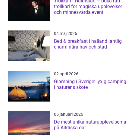
Trollkarl i Halmstad – boka rätt
trollkarl för magiska upplevelser
och minnesvärda event
04 maj 2026
Bed & breakfast i halland lantlig
charm nära hav och stad
02 april 2026
Glamping i Sverige: lyxig camping
i naturens sköte
05 januari 2026
De mest unika naturupplevelserna
på Arktiska öar