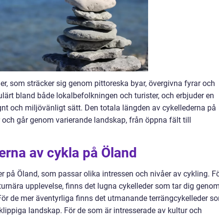
eder, som sträcker sig genom pittoreska byar, övergivna fyrar och
lärt bland både lokalbefolkningen och turister, och erbjuder en
ugnt och miljövänligt sätt. Den totala längden av cykellederna på
 och går genom varierande landskap, från öppna fält till
perna av cykla på Öland
der på Öland, som passar olika intressen och nivåer av cykling. F
urnära upplevelse, finns det lugna cykelleder som tar dig geno
 För de mer äventyrliga finns det utmanande terrängcykelleder s
ippiga landskap. För de som är intresserade av kultur och