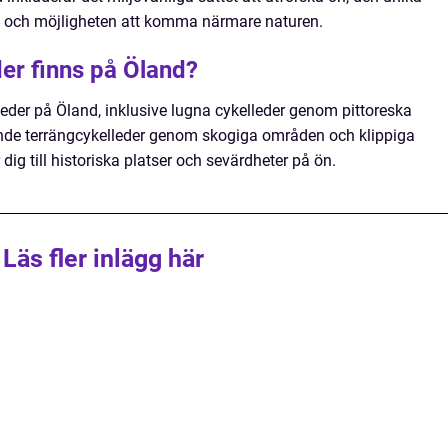
en och möjligheten att komma närmare naturen.
der finns på Öland?
elleder på Öland, inklusive lugna cykelleder genom pittoreska
nde terrängcykelleder genom skogiga områden och klippiga
ig till historiska platser och sevärdheter på ön.
Läs fler inlägg här