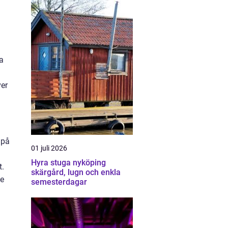
ga
ver
 på
01 juli 2026
Hyra stuga nyköping
t.
skärgård, lugn och enkla
de
semesterdagar