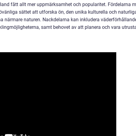
Öland fått allt mer uppmärksamhet och popularitet. Fördelarna 
övänliga sättet att utforska ön, den unika kulturella och naturlig
a närmare naturen. Nackdelarna kan inkludera väderförhålland
yklingmöjligheterna, samt behovet av att planera och vara utrust