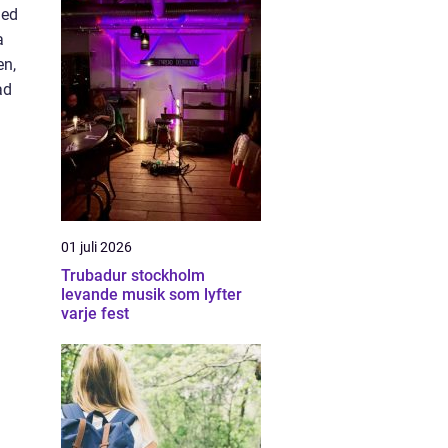
med
a
en,
ad
01 juli 2026
Trubadur stockholm
levande musik som lyfter
varje fest