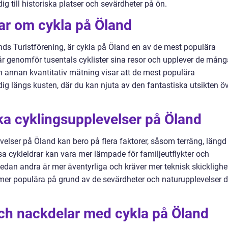
dig till historiska platser och sevärdheter på ön.
ar om cykla på Öland
nds Turistförening, är cykla på Öland en av de mest populära
je år genomför tusentals cyklister sina resor och upplever de mån
n annan kvantitativ mätning visar att de mest populära
ig längs kusten, där du kan njuta av den fantastiska utsikten ö
ika cyklingsupplevelser på Öland
velser på Öland kan bero på flera faktorer, såsom terräng, längd
sa cykleldrar kan vara mer lämpade för familjeutflykter och
edan andra är mer äventyrliga och kräver mer teknisk skicklighe
mer populära på grund av de sevärdheter och naturupplevelser 
och nackdelar med cykla på Öland