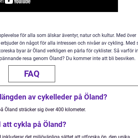
pplevelse för alla som älskar äventyr, natur och kultur. Med över
 erbjuder ön något för alla intressen och nivåer av cykling. Med 
toreska byar är Öland verkligen en pärla för cyklister. Så varför i
 spännande resa genom Öland? Du kommer inte att bli besviken.
FAQ
 längden av cykelleder på Öland?
å Öland sträcker sig över 400 kilometer.
 att cykla på Öland?
inkluderar det miljövänliga sättet att utforska ön, den unika