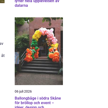
lyfter hela upplevelsen av
dalarna
 av
 åt
06 juli 2026
Ballongbåge i södra Skåne
för bröllop och event –
idéer, design och