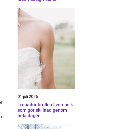
professionell hjälp
01 juli 2026
ör
Trubadur bröllop livemusik
m
som gör skillnad genom
hela dagen
om