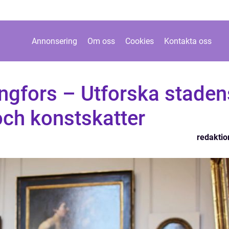
Annonsering
Om oss
Cookies
Kontakta oss
gfors – Utforska staden
 och konstskatter
redaktio