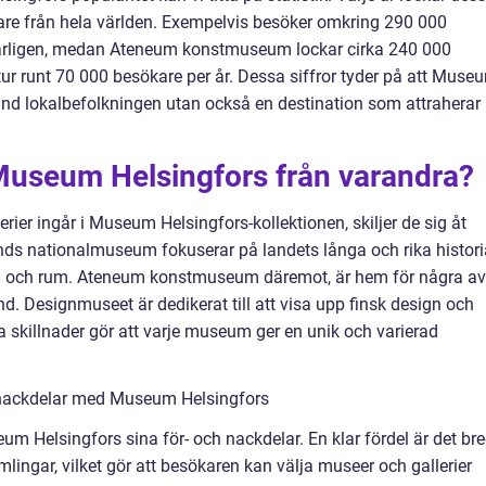
are från hela världen. Exempelvis besöker omkring 290 000
årligen, medan Ateneum konstmuseum lockar cirka 240 000
tur runt 70 000 besökare per år. Dessa siffror tyder på att Muse
land lokalbefolkningen utan också en destination som attraherar
a Museum Helsingfors från varandra?
rier ingår i Museum Helsingfors-kollektionen, skiljer de sig åt
nds nationalmuseum fokuserar på landets långa och rika histori
id och rum. Ateneum konstmuseum däremot, är hem för några av
. Designmuseet är dedikerat till att visa upp finsk design och
 skillnader gör att varje museum ger en unik och varierad
 nackdelar med Museum Helsingfors
m Helsingfors sina för- och nackdelar. En klar fördel är det br
ingar, vilket gör att besökaren kan välja museer och gallerier