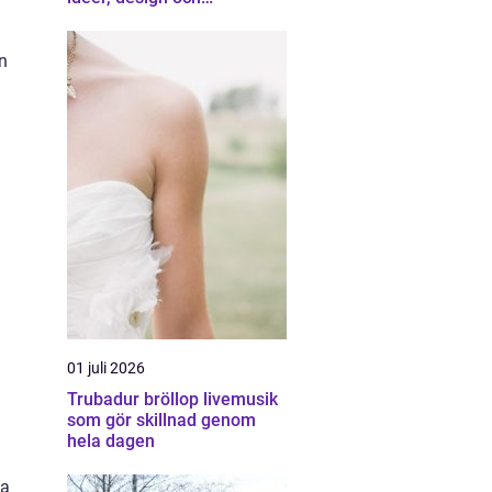
professionell hjälp
n
.
01 juli 2026
Trubadur bröllop livemusik
som gör skillnad genom
hela dagen
sa