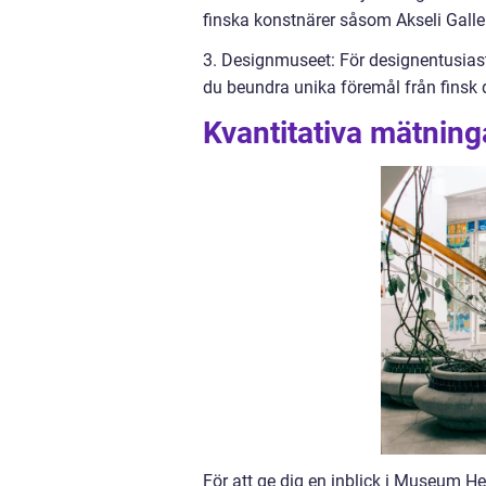
finska konstnärer såsom Akseli Galle
3. Designmuseet: För designentusias
du beundra unika föremål från finsk d
Kvantitativa mätnin
För att ge dig en inblick i Museum Hel