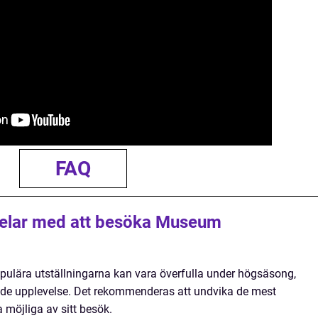
FAQ
delar med att besöka Museum
opulära utställningarna kan vara överfulla under högsäsong,
nde upplevelse. Det rekommenderas att undvika de mest
a möjliga av sitt besök.