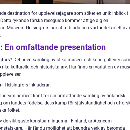
e destination för upplevelsejägare som söker en unik inblick i
. Detta rykande färska reseguide kommer att ge dig en
vad Museum Helsingfors har att erbjuda och varför det är ett av 
.
 En omfattande presentation
fors? Det är en samling av olika museer och konstgallerier so
 rika kulturella och historiska arv. Här finns en variation av mus
pplevelser.
i Helsingfors inkluderar:
useum är mest känt för sin omfattande samling av finländsk
dig om landets födelse, dess kamp för självständighet och utfors
ska folket.
de viktigaste konstsamlingarna i Finland, är Ateneum
nstälskare. Här får du möjlighet att beundra verk av berömda