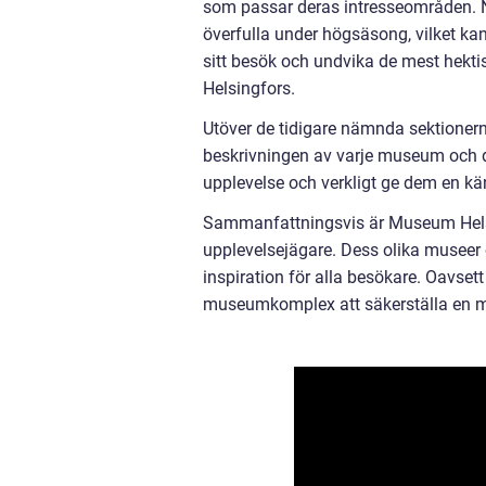
som passar deras intresseområden. N
överfulla under högsäsong, vilket kan
sitt besök och undvika de mest hekti
Helsingfors.
Utöver de tidigare nämnda sektionerna
beskrivningen av varje museum och de
upplevelse och verkligt ge dem en kän
Sammanfattningsvis är Museum Helsi
upplevelsejägare. Dess olika museer 
inspiration för alla besökare. Oavset
museumkomplex att säkerställa en mi