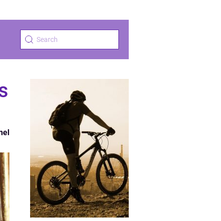
s
nel