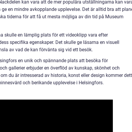
ackdelen kan vara att de mer populära utställningarna kan var
 ge en mindre avkopplande upplevelse. Det är alltid bra att plan
ska tiderna för att få ut mesta möjliga av din tid på Museum
 skulle en lämplig plats för ett videoklipp vara efter
ss specifika egenskaper. Det skulle ge läsarna en visuell
sla av vad de kan förvänta sig vid ett besök.
ngfors en unik och spännande plats att besöka för
och gallerier erbjuder en överflöd av kunskap, skönhet och
t om du är intresserad av historia, konst eller design kommer det
nnesvärd och berikande upplevelse i Helsingfors.