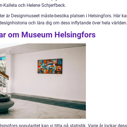
n-Kallela och Helene Schjerfbeck.
ter är Designmuseet måste-besöka platsen i Helsingfors. Här ka
esignhistoria och lära dig om dess inflytande över hela världen
gar om Museum Helsingfors
singfors popularitet kan vi titta på statistik. Varje år lockar des