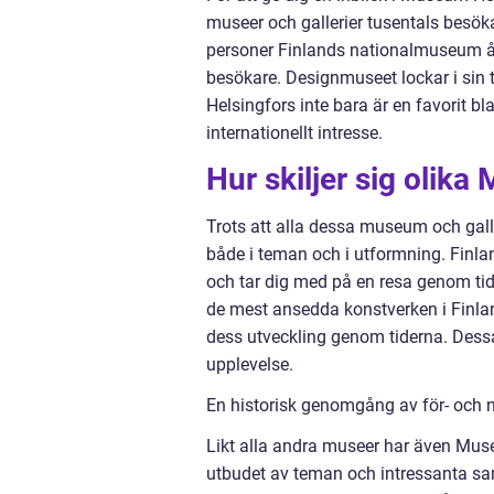
museer och gallerier tusentals besök
personer Finlands nationalmuseum 
besökare. Designmuseet lockar i sin 
Helsingfors inte bara är en favorit b
internationellt intresse.
Hur skiljer sig olik
Trots att alla dessa museum och galle
både i teman och i utformning. Finla
och tar dig med på en resa genom t
de mest ansedda konstverken i Finland
dess utveckling genom tiderna. Dessa
upplevelse.
En historisk genomgång av för- och
Likt alla andra museer har även Museu
utbudet av teman och intressanta saml