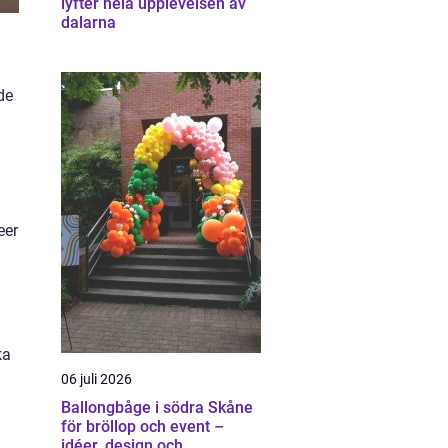
lyfter hela upplevelsen av
dalarna
de
m
eer
ka
06 juli 2026
Ballongbåge i södra Skåne
för bröllop och event –
idéer, design och