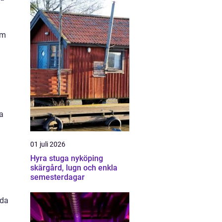
um
a
01 juli 2026
Hyra stuga nyköping
skärgård, lugn och enkla
semesterdagar
eda