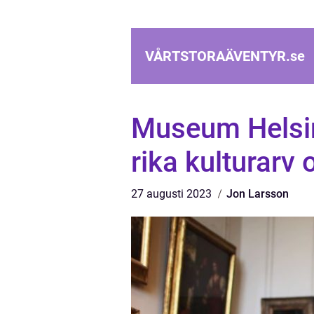
VÅRTSTORAÄVENTYR.
se
Museum Helsin
rika kulturarv
27 augusti 2023
Jon Larsson