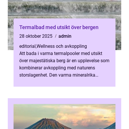
Termalbad med utsikt över bergen
28 oktober 2025
admin
editorial
,
Wellness och avkoppling
Att bada i varma termalpooler med utsikt
över majestätiska berg är en upplevelse som
kombinerar avkoppling med naturens
storslagenhet. Den varma mineralrika
vattnet mjukar upp musklerna...