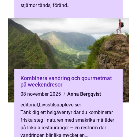
stjärnor tänds, föränd...
Kombinera vandring och gourmetmat
på weekendresor
08 november 2025
Anna Bergqvist
editorial
,
Livsstilsupplevelser
Tänk dig ett helg­äventyr där du kombinerar
friska steg i naturen med smakrika måltider
på lokala restauranger – en resform där
vandringen blir lika mycket en...