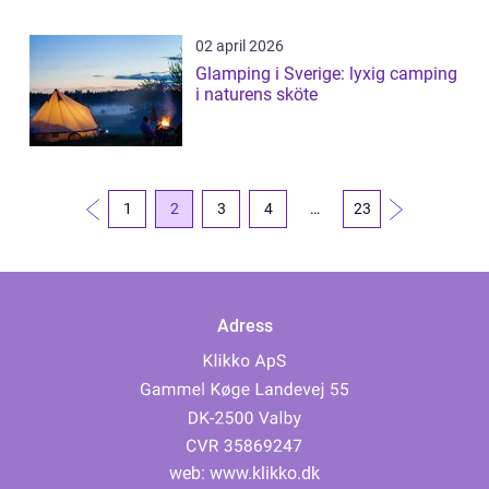
02 april 2026
Glamping i Sverige: lyxig camping
i naturens sköte
1
2
3
4
…
23
Adress
web:
www.klikko.dk