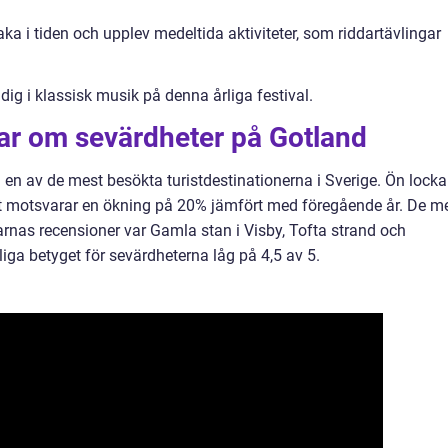
aka i tiden och upplev medeltida aktiviteter, som riddartävlingar
g i klassisk musik på denna årliga festival.
gar om sevärdheter på Gotland
d en av de mest besökta turistdestinationerna i Sverige. Ön locka
ket motsvarar en ökning på 20% jämfört med föregående år. De m
rnas recensioner var Gamla stan i Visby, Tofta strand och
ga betyget för sevärdheterna låg på 4,5 av 5.