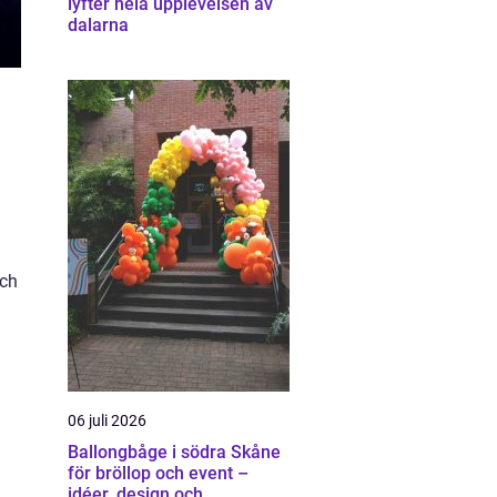
lyfter hela upplevelsen av
dalarna
och
06 juli 2026
Ballongbåge i södra Skåne
för bröllop och event –
idéer, design och