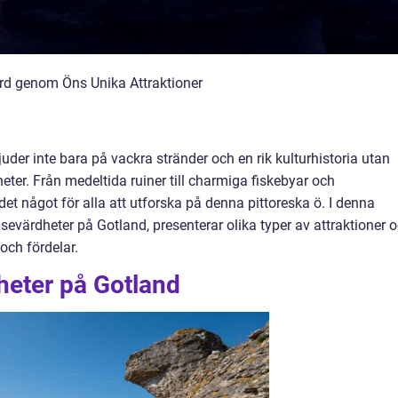
rd genom Öns Unika Attraktioner
juder inte bara på vackra stränder och en rik kulturhistoria utan
er. Från medeltida ruiner till charmiga fiskebyar och
et något för alla att utforska på denna pittoreska ö. I denna
er sevärdheter på Gotland, presenterar olika typer av attraktioner 
och fördelar.
heter på Gotland