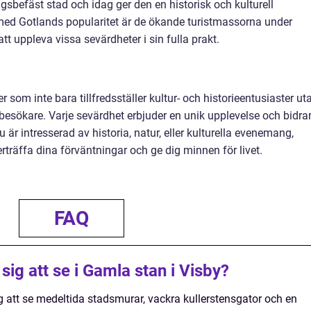
gsbefäst stad och idag ger den en historisk och kulturell
med Gotlands popularitet är de ökande turistmassorna under
tt uppleva vissa sevärdheter i sin fulla prakt.
r som inte bara tillfredsställer kultur- och historieentusiaster ut
besökare. Varje sevärdhet erbjuder en unik upplevelse och bidra
u är intresserad av historia, natur, eller kulturella evenemang,
träffa dina förväntningar och ge dig minnen för livet.
FAQ
ig att se i Gamla stan i Visby?
 att se medeltida stadsmurar, vackra kullerstensgator och en