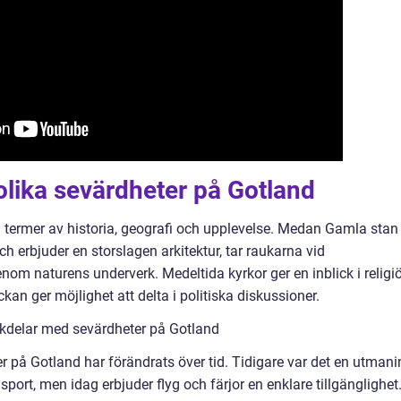
olika sevärdheter på Gotland
 i termer av historia, geografi och upplevelse. Medan Gamla stan 
och erbjuder en storslagen arkitektur, tar raukarna vid
 naturens underverk. Medeltida kyrkor ger en inblick i religi
an ger möjlighet att delta i politiska diskussioner.
kdelar med sevärdheter på Gotland
 på Gotland har förändrats över tid. Tidigare var det en utmani
port, men idag erbjuder flyg och färjor en enklare tillgänglighet