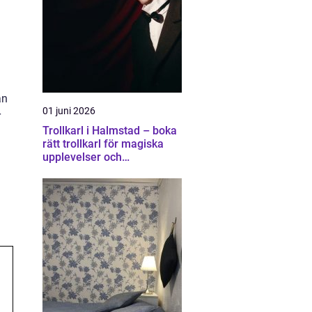
an
01 juni 2026
r
Trollkarl i Halmstad – boka
rätt trollkarl för magiska
upplevelser och
minnesvärda event