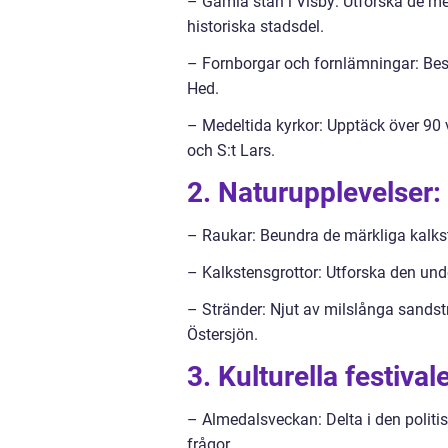
– Gamla stan i Visby: Utforska de m
historiska stadsdel.
– Fornborgar och fornlämningar: Bes
Hed.
– Medeltida kyrkor: Upptäck över 90 va
och S:t Lars.
2. Naturupplevelser:
– Raukar: Beundra de märkliga kalk
– Kalkstensgrottor: Utforska den un
– Stränder: Njut av milslånga sandst
Östersjön.
3. Kulturella festiv
– Almedalsveckan: Delta i den politisk
frågor.