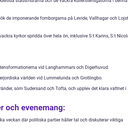
edeltida stadsmurarna och de vackra kullerstensgatorna i denna
ök de imponerande fornborgarna på Levide, Vallhagar och Lojs
ckra kyrkor spridda över hela ön, inklusive S:t Karins, S:t Nicol
stensformationerna vid Langhammars och Digerhuvud.
derjordiska världen vid Lummelunda och Grotlingbo.
ränder, som Sudersand och Tofta, och upplev det klara vattnet i
aler och evenemang:
a veckan där politiska partier håller tal och diskuterar viktiga